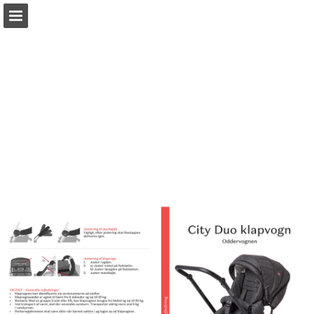
babysam.dk
Sideoversigt
Hent PDF
Søg
Rapport publikation